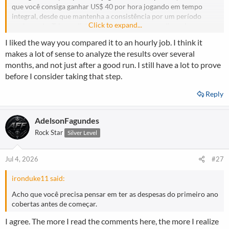
que você consiga ganhar US$ 40 por hora jogando em tempo
integral, desde que mantenha a consistência por um período
Click to expand...
prolongado. Talvez adicionar algumas horas por dia ou jogar em
mesas com apostas mais altas? Mas devo dizer que jogar em
I liked the way you compared it to an hourly job. I think it
mesas com apostas mais altas exige um nível de habilidade
makes a lot of sense to analyze the results over several
diferente. Então, primeiro tente jogar em mesas de US$ 100/200 e
months, and not just after a good run. I still have a lot to prove
decida a partir daí. No fim das contas, você entende bem de
gerenciamento de banca e rollover, então você vai acabar
before I consider taking that step.
descobrindo como fazer dar certo. 👌🏻
Reply
AdelsonFagundes
Rock Star
Silver Level
Jul 4, 2026
#27
ironduke11 said:
Acho que você precisa pensar em ter as despesas do primeiro ano
cobertas antes de começar.
I agree. The more I read the comments here, the more I realize