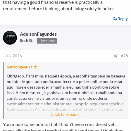
that having a good financial reserve is practically a
requirement before thinking about living solely in poker.
Reply
AdelsonFagundes
Rock Star
Silver Level
Jul 4, 2026
#28
hardongear said:
Obrigado. Para mim, naquela época, a escolha também se baseava
no fato de que tudo podia acontecer e o poker online podia estar
aqui hoje e desaparecer amanhã, e eu não tinha controle sobre
isso. Além disso, eu já ganhava um bom dinheiro trabalhando na
construção civil e vislumbrei um caminho onde poderia
eventualmente ter e administrar meu próprio pequeno negócio e
fazê-lo crescer. A situação de cada um é diferente. Não deixe que
Click to expand...
a minha situação te influencie... se você realmente ama jogar
poker, esse estilo de vida, se atualmente é um jogador vencedor e
You made some points that I hadn't even considered yet,
está disposto a se esforçar para continuar ganhando e melhorar,
especially the issue of market stability and taxes. I think that