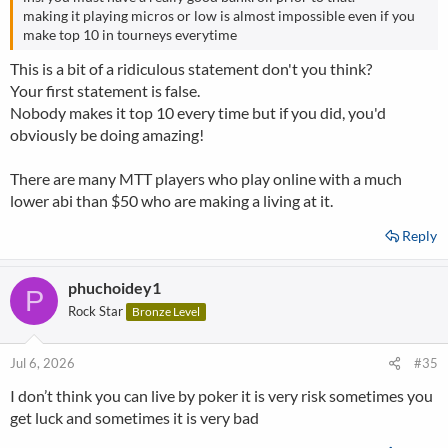
making it playing micros or low is almost impossible even if you
make top 10 in tourneys everytime
This is a bit of a ridiculous statement don't you think?
Your first statement is false.
Nobody makes it top 10 every time but if you did, you'd
obviously be doing amazing!
There are many MTT players who play online with a much
lower abi than $50 who are making a living at it.
Reply
phuchoidey1
P
Rock Star
Bronze Level
Jul 6, 2026
#35
I don’t think you can live by poker it is very risk sometimes you
get luck and sometimes it is very bad